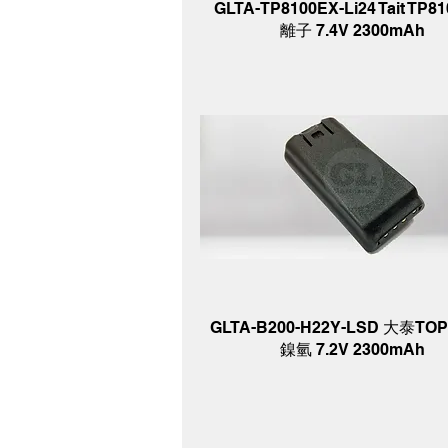
GLTA-TP8100EX-Li24 Tait TP81
離子 7.4V 2300mAh
GLTA-B200-H22Y-LSD 大泰TOPB
鎳氫 7.2V 2300mAh