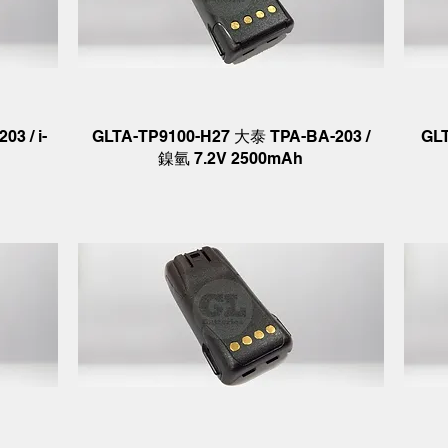
03 / i-
GLTA-TP9100-H27 大泰 TPA-BA-203 /
GL
鎳氫 7.2V 2500mAh