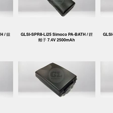
H / 鎳
GLSI-SPR8-Li25 Simoco PA-BATH / 鋰
GLSI
離子 7.4V 2500mAh