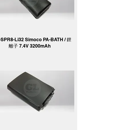
-SPR8-Li32 Simoco PA-BATH / 鋰
離子 7.4V 3200mAh