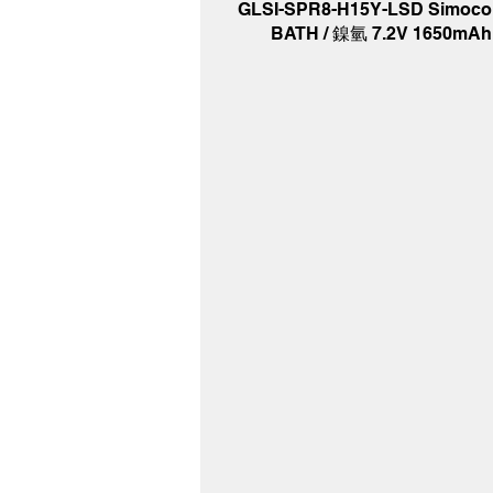
GLSI-SPR8-H15Y-LSD Simoco
BATH / 鎳氫 7.2V 1650mAh