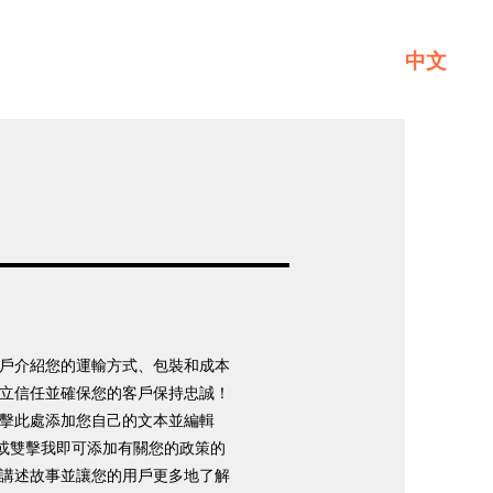
中文
一般
關於GL
聯繫我們
戶介紹您的運輸方式、包裝和成本
立信任並確保您的客戶保持忠誠！
擊此處添加您自己的文本並編輯
”或雙擊我即可添加有關您的政策的
講述故事並讓您的用戶更多地了解