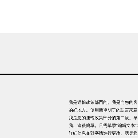
首頁
新網頁
GL產品
產品分類
我是運輸政策部門的。我是向您的客
的好地方。使用簡單明了的語言來建
我是您的運輸政策部分的第二段。單
我。這很簡單。只需單擊“編輯文本
詳細信息並對字體進行更改。我是您