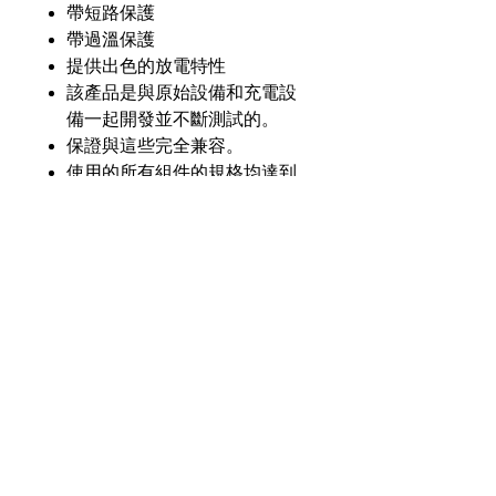
帶短路保護
帶過溫保護
提供出色的放電特性
該產品是與原始設備和充電設
備一起開發並不斷測試的。
保證與這些完全兼容。
使用的所有組件的規格均達到
或超過原始設備的規格。
產品介紹
GL
GLVS-87-Li25
零件
號
奇力新能源科技股份
有限公司
23553 台灣新北市中和區建一路176號17樓
電壓
7.4V
之3
（遠東世紀廣場G座）
額定
2500毫安
電話：+886-2-8227-1989 #193 傳真：
容量