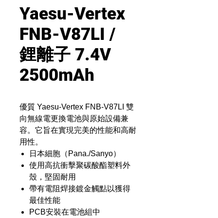
Yaesu-Vertex
FNB-V87LI /
鋰離子 7.4V
2500mAh
優質 Yaesu-Vertex FNB-V87LI 雙
向無線電更換電池與原始設備兼
容。它旨在實現完美的性能和高耐
用性。
日本細胞（Pana./Sanyo）
使用高抗衝擊聚碳酸酯塑料外
殼，堅固耐用
帶有電阻焊接鍍金觸點以獲得
最佳性能
PCB安裝在電池組中