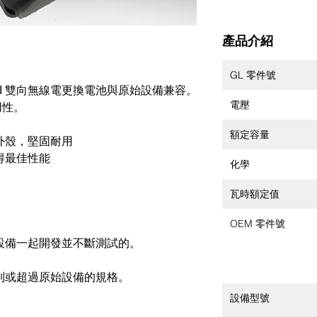
產品介紹
GL 零件號
-V104LI 雙向無線電更換電池與原始設備兼容。
電壓
用性。
額定容量
外殼，堅固耐用
得最佳性能
化學
瓦時額定值
OEM 零件號
設備一起開發並不斷測試的。
到或超過原始設備的規格。
設備型號