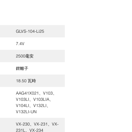
GLVS-104-Li25
7.4V
2500毫安
鋰離子
18.50 瓦時
AAG41X021、V103、
V103LI、V103LIA、
V104LI、V132LI、
V132LI-UN
VX-230、VX-231、VX-
231L、VX-234