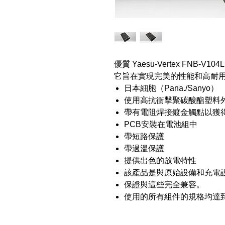
優質 Yaesu-Vertex FNB
它旨在實現完美的性能和高耐
日本細胞（Pana./Sanyo）
使用高抗衝擊聚碳酸酯塑料
帶有電阻焊接鍍金觸點以獲
PCB安裝在電池組中
帶短路保護
帶過溫保護
提供出色的放電特性
該產品是與原始設備和充電
保證與這些完全兼容。
使用的所有組件的規格均達