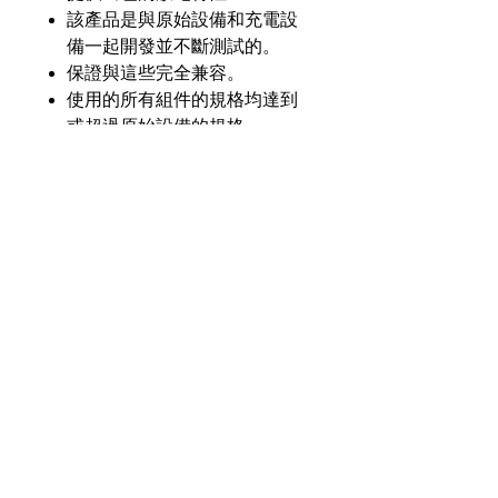
該產品是與原始設備和充電設
備一起開發並不斷測試的。
保證與這些完全兼容。
使用的所有組件的規格均達到
或超過原始設備的規格。
產品介紹
GL
GLTA-TP9100-Li25
零件
號
奇力新能源科技股份
有限公司
23553 台灣新北市中和區建一路176號17樓
電壓
7.4V
之3
（遠東世紀廣場G座）
額定
2500毫安
電話：+886-2-8227-1989 #193 傳真：
容量
+886-2-8227-1996
化學
鋰離子
© 2021 奇力新能源科技股份有限公司