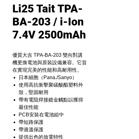
Li25 Tait TPA-
BA-203 / i-Ion
7.4V 2500mAh
優質大吉 TPA-BA-203 雙向對講
機更換電池與原裝設備兼容。它旨
在實現完美的性能和高耐用性。
日本細胞（Pana./Sanyo）
使用高抗衝擊聚碳酸酯塑料外
殼，堅固耐用
帶有電阻焊接鍍金觸點以獲得
最佳性能
PCB安裝在電池組中
帶短路保護
帶過溫保護
提供出色的放電特性