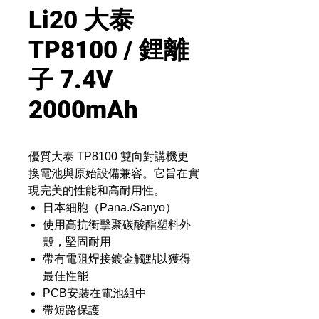
Li20 大泰
TP8100 / 鋰離
子 7.4V
2000mAh
優質大泰 TP8100 雙向對講機更
換電池與原始設備兼容。它旨在實
現完美的性能和高耐用性。
日本細胞（Pana./Sanyo）
使用高抗衝擊聚碳酸酯塑料外
殼，堅固耐用
帶有電阻焊接鍍金觸點以獲得
最佳性能
PCB安裝在電池組中
帶短路保護