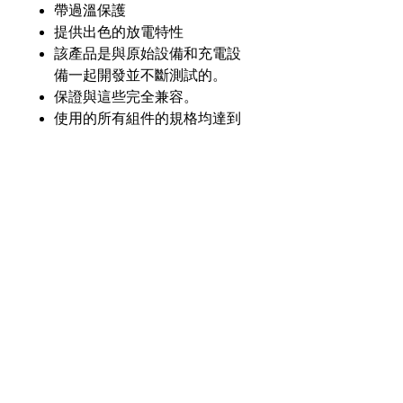
帶過溫保護
提供出色的放電特性
該產品是與原始設備和充電設
備一起開發並不斷測試的。
保證與這些完全兼容。
使用的所有組件的規格均達到
或超過原始設備的規格。
產品介紹
GL
GLTA-TP8100-Li20
零件
號
奇力新能源科技股份
有限公司
23553 台灣新北市中和區建一路176號17樓
電壓
7.4V
之3
（遠東世紀廣場G座）
額定
2000毫安
電話：+886-2-8227-1989 #193 傳真：
容量
+886-2-8227-1996