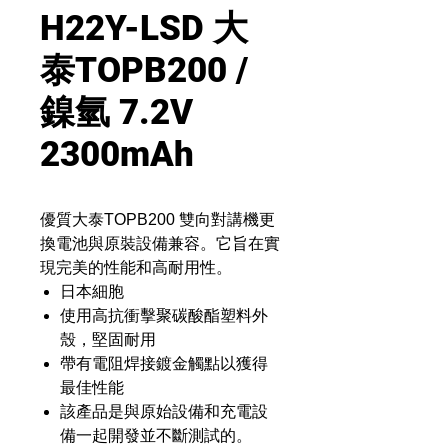
H22Y-LSD 大
泰TOPB200 /
鎳氫 7.2V
2300mAh
優質大泰TOPB200 雙向對講機更
換電池與原裝設備兼容。它旨在實
現完美的性能和高耐用性。
日本細胞
使用高抗衝擊聚碳酸酯塑料外
殼，堅固耐用
帶有電阻焊接鍍金觸點以獲得
最佳性能
該產品是與原始設備和充電設
備一起開發並不斷測試的。