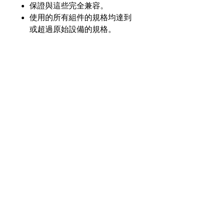
保證與這些完全兼容。
使用的所有組件的規格均達到
或超過原始設備的規格。
產品介紹
GL
GLTA-B200-H22Y-LSD
零件
號
奇力新能源科技股份
有限公司
23553 台灣新北市中和區建一路176號17樓
電壓
7.2V
之3
（遠東世紀廣場G座）
額定
2300毫安
電話：+886-2-8227-1989 #193 傳真：
容量
+886-2-8227-1996
化學
鎳氫
© 2021 奇力新能源科技股份有限公司
版權所有。
瓦時
16.56 瓦時
額定
值