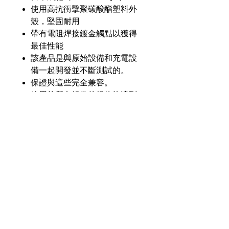
使用高抗衝擊聚碳酸酯塑料外
殼，堅固耐用
帶有電阻焊接鍍金觸點以獲得
最佳性能
該產品是與原始設備和充電設
備一起開發並不斷測試的。
保證與這些完全兼容。
使用的所有組件的規格均達到
或超過原始設備的規格。
產品介紹
GL
GLSY-6100-H17
零件
號
奇力新能源科技股份
有限公司
23553 台灣新北市中和區建一路176號17樓
電壓
3.6V
之3