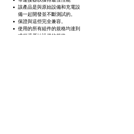
該產品是與原始設備和充電設
備一起開發並不斷測試的。
保證與這些完全兼容。
使用的所有組件的規格均達到
或超過原始設備的規格。
產品介紹
GL
GLSY-4071-H7Y-LSD
零件
號
奇力新能源科技股份
有限公司
23553 台灣新北市中和區建一路176號17樓
電壓
6.0V
之3
（遠東世紀廣場G座）
額定
600毫安
電話：+886-2-8227-1989 #193 傳真：
容量
+886-2-8227-1996
化學
鎳氫
© 2021 奇力新能源科技股份有限公司