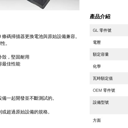
產品介紹
GL 零件號
S3050 條碼掃描器更換電池與原始設備兼容。
電壓
用性。
額定容量
外殼，堅固耐用
得最佳性能
化學
瓦時額定值
OEM 零件號
設備一起開發並不斷測試的。
設備型號
到或超過原始設備的規格。
方面