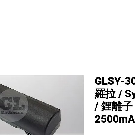
首頁
新網頁
GL產品
產品分類
GLSY-3
羅拉 / S
/ 鋰離子 
2500mA