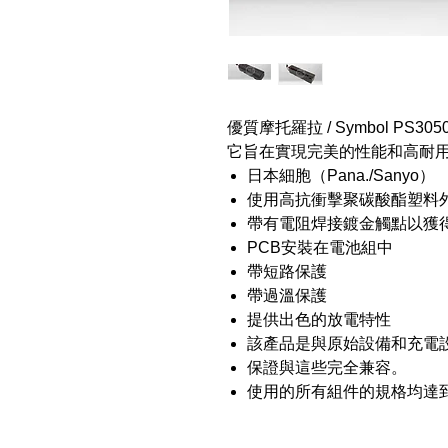
優質摩托羅拉 / Symbol P
它旨在實現完美的性能和高耐
日本細胞（Pana./Sanyo）
使用高抗衝擊聚碳酸酯塑料
帶有電阻焊接鍍金觸點以獲
PCB安裝在電池組中
帶短路保護
帶過溫保護
提供出色的放電特性
該產品是與原始設備和充電
保證與這些完全兼容。
使用的所有組件的規格均達