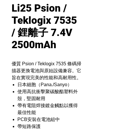
Li25 Psion /
Teklogix 7535
/ 鋰離子 7.4V
2500mAh
優質 Psion / Teklogix 7535 條碼掃
描器更換電池與原始設備兼容。它
旨在實現完美的性能和高耐用性。
日本細胞（Pana./Sanyo）
使用高抗衝擊聚碳酸酯塑料外
殼，堅固耐用
帶有電阻焊接鍍金觸點以獲得
最佳性能
PCB安裝在電池組中
帶短路保護