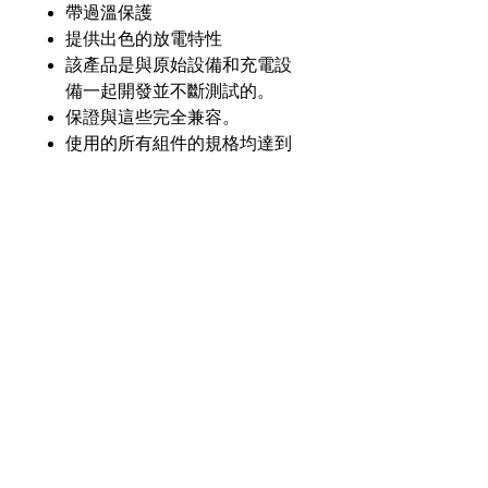
帶過溫保護
提供出色的放電特性
該產品是與原始設備和充電設
備一起開發並不斷測試的。
保證與這些完全兼容。
使用的所有組件的規格均達到
或超過原始設備的規格。
產品介紹
GL
GLPST-7535-Li25
零件
號
奇力新能源科技股份
有限公司
23553 台灣新北市中和區建一路176號17樓
電壓
7.4V
之3
（遠東世紀廣場G座）
額定
2500毫安
電話：+886-2-8227-1989 #193 傳真：
容量
+886-2-8227-1996