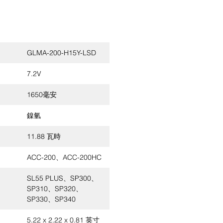
GLMA-200-H15Y-LSD
7.2V
1650毫安
鎳氫
11.88 瓦時
ACC-200、ACC-200HC
SL55 PLUS、SP300、
SP310、SP320、
SP330、SP340
5.22 x 2.22 x 0.81 英寸