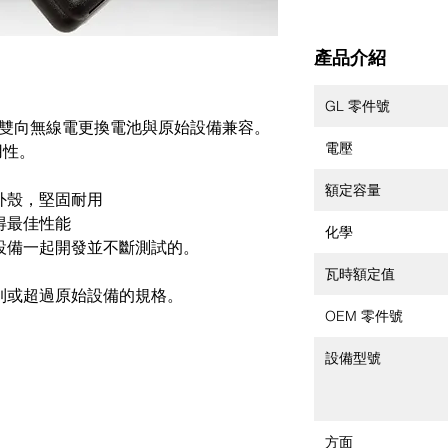
產品介紹
GL 零件號
CC-200 雙向無線電更換電池與原始設備兼容。
電壓
用性。
額定容量
外殼，堅固耐用
得最佳性能
化學
設備一起開發並不斷測試的。
瓦時額定值
到或超過原始設備的規格。
OEM 零件號
設備型號
方面