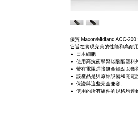
優質 Maxon/Midland A
它旨在實現完美的性能和高耐
日本細胞
使用高抗衝擊聚碳酸酯塑料
帶有電阻焊接鍍金觸點以獲
該產品是與原始設備和充電
保證與這些完全兼容。
使用的所有組件的規格均達