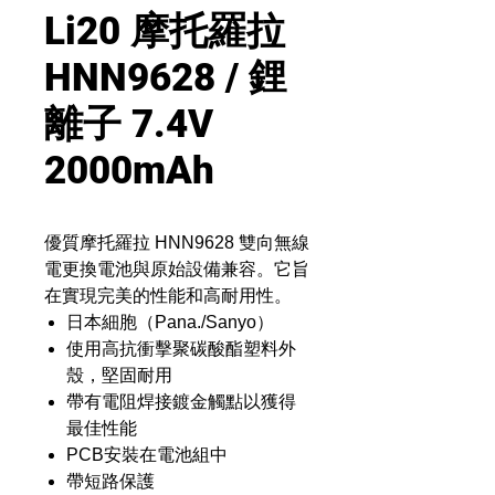
Li20 摩托羅拉
HNN9628 / 鋰
離子 7.4V
2000mAh
優質摩托羅拉 HNN9628 雙向無線
電更換電池與原始設備兼容。它旨
在實現完美的性能和高耐用性。
日本細胞（Pana./Sanyo）
使用高抗衝擊聚碳酸酯塑料外
殼，堅固耐用
帶有電阻焊接鍍金觸點以獲得
最佳性能
PCB安裝在電池組中
帶短路保護