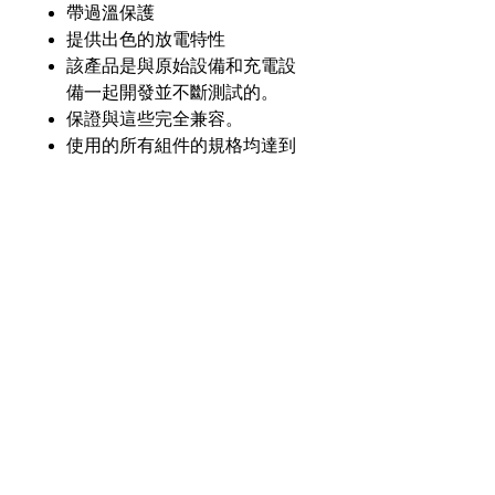
帶過溫保護
提供出色的放電特性
該產品是與原始設備和充電設
備一起開發並不斷測試的。
保證與這些完全兼容。
使用的所有組件的規格均達到
或超過原始設備的規格。
產品介紹
GL
GLM-9628-Li20
零件
號
奇力新能源科技股份
有限公司
23553 台灣新北市中和區建一路176號17樓
電壓
7.4V
之3
（遠東世紀廣場G座）
額定
2000毫安
電話：+886-2-8227-1989 #193 傳真：
容量
+886-2-8227-1996