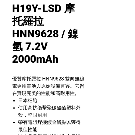
H19Y-LSD 摩
托羅拉
HNN9628 / 鎳
氫 7.2V
2000mAh
優質摩托羅拉 HNN9628 雙向無線
電更換電池與原始設備兼容。它旨
在實現完美的性能和高耐用性。
日本細胞
使用高抗衝擊聚碳酸酯塑料外
殼，堅固耐用
帶有電阻焊接鍍金觸點以獲得
最佳性能