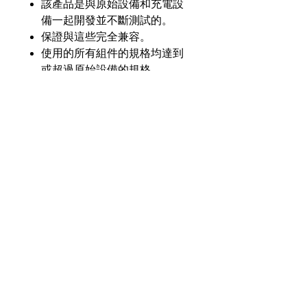
該產品是與原始設備和充電設
備一起開發並不斷測試的。
保證與這些完全兼容。
使用的所有組件的規格均達到
或超過原始設備的規格。
產品介紹
GL
GLM-9628-H19Y-LSD
零件
號
奇力新能源科技股份
有限公司
23553 台灣新北市中和區建一路176號17樓
電壓
7.2V
之3
（遠東世紀廣場G座）
額定
2000毫安
電話：+886-2-8227-1989 #193 傳真：
容量
+886-2-8227-1996
化學
鎳氫
© 2021 奇力新能源科技股份有限公司
版權所有。
瓦時
14.40 瓦時