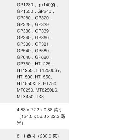
GP1280，gp140的，
GP1550，GP240，
GP280，GP320，
GP328，GP329，
GP338，GP339，
GP340，GP360，
GP380，GP381，
GP540，GP580，
GP640，GP680，
GP750，HT1225，
HT1250 , HT1250LS+,
HT1500, HT1550,
HT1550XLS, HT750,
MT8250, MT8250LS,
MTX450, TX8
4.88 x 2.22 x 0.88 英寸
（124.0 x 56.3 x 22.3 毫
米）
8.11 盎司（230.0 克）