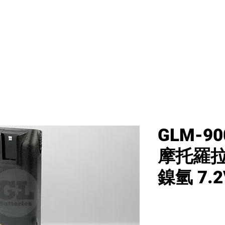
首頁
新網頁
GL產品
產品分類
GLM-90
摩托羅拉 
鎳氫 7.2