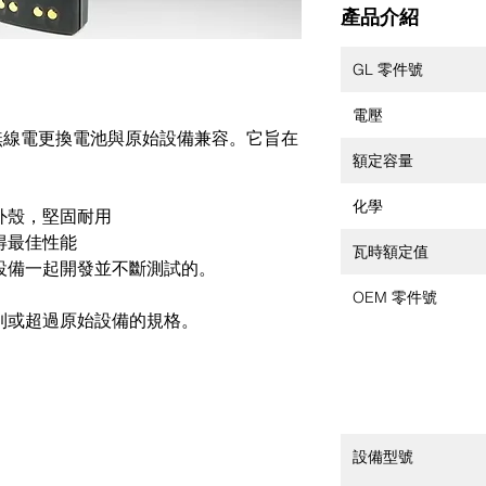
產品介紹
GL 零件號
電壓
雙向無線電更換電池與原始設備兼容。它旨在
額定容量
化學
外殼，堅固耐用
得最佳性能
瓦時額定值
設備一起開發並不斷測試的。
OEM 零件號
到或超過原始設備的規格。
設備型號