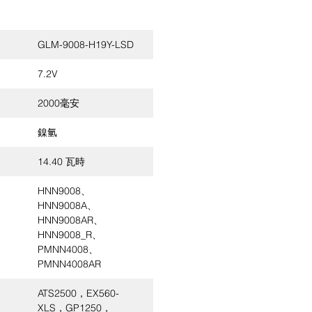
GLM-9008-H19Y-LSD
7.2V
2000毫安
鎳氫
14.40 瓦時
HNN9008、
HNN9008A、
HNN9008AR、
HNN9008_R、
PMNN4008、
PMNN4008AR
ATS2500，EX560-
XLS，GP1250，