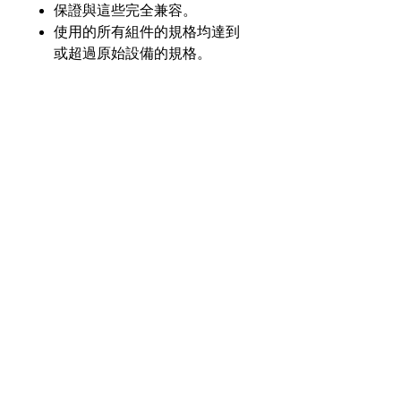
保證與這些完全兼容。
使用的所有組件的規格均達到
或超過原始設備的規格。
產品介紹
GL
GLM-8923-H40
零件
號
奇力新能源科技股份
有限公司
23553 台灣新北市中和區建一路176號17樓
電壓
7.2V
之3
（遠東世紀廣場G座）
額定
3600毫安
電話：+886-2-8227-1989 #193 傳真：
容量
+886-2-8227-1996
化學
鎳氫
© 2021 奇力新能源科技股份有限公司
版權所有。
瓦時
25.92 瓦時
額定
值