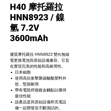
H40 摩托羅拉
HNN8923 / 鎳
氫 7.2V
3600mAh
優質摩托羅拉 HNN8923 雙向無線
電更換電池與原始設備兼容。它旨
在實現完美的性能和高耐用性。
日本細胞
使用高抗衝擊聚碳酸酯塑料外
殼，堅固耐用
帶有電阻焊接鍍金觸點以獲得
最佳性能
該產品是與原始設備和充電設
備一起開發並不斷測試的。