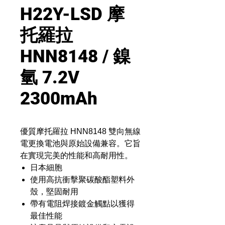
H22Y-LSD 摩
托羅拉
HNN8148 / 鎳
氫 7.2V
2300mAh
優質摩托羅拉 HNN8148 雙向無線
電更換電池與原始設備兼容。它旨
在實現完美的性能和高耐用性。
日本細胞
使用高抗衝擊聚碳酸酯塑料外
殼，堅固耐用
帶有電阻焊接鍍金觸點以獲得
最佳性能