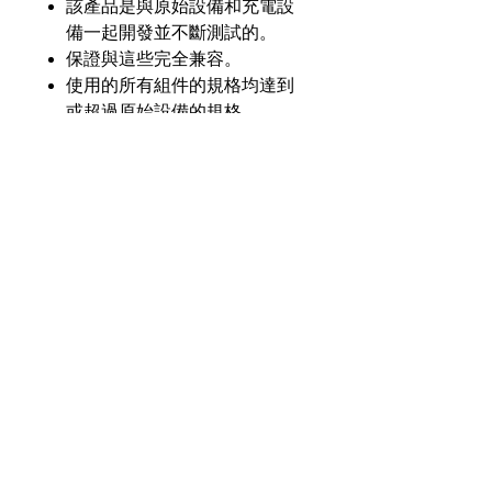
該產品是與原始設備和充電設
備一起開發並不斷測試的。
保證與這些完全兼容。
使用的所有組件的規格均達到
或超過原始設備的規格。
產品介紹
GL
GLM-8148-H22Y-LSD
零件
號
奇力新能源科技股份
有限公司
23553 台灣新北市中和區建一路176號17樓
電壓
7.2V
之3
（遠東世紀廣場G座）
額定
2300毫安
電話：+886-2-8227-1989 #193 傳真：
容量
+886-2-8227-1996
化學
鎳氫
© 2021 奇力新能源科技股份有限公司
版權所有。
瓦時
16.56 瓦時