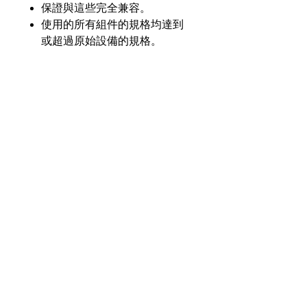
保證與這些完全兼容。
使用的所有組件的規格均達到
或超過原始設備的規格。
產品介紹
GL
GLM-7144-H27
零件
號
奇力新能源科技股份
有限公司
23553 台灣新北市中和區建一路176號17樓
電壓
7.2V
之3
（遠東世紀廣場G座）
額定
2500毫安
電話：+886-2-8227-1989 #193 傳真：
容量
+886-2-8227-1996
化學
鎳氫
© 2021 奇力新能源科技股份有限公司
版權所有。
瓦時
18.00 瓦時
額定
值