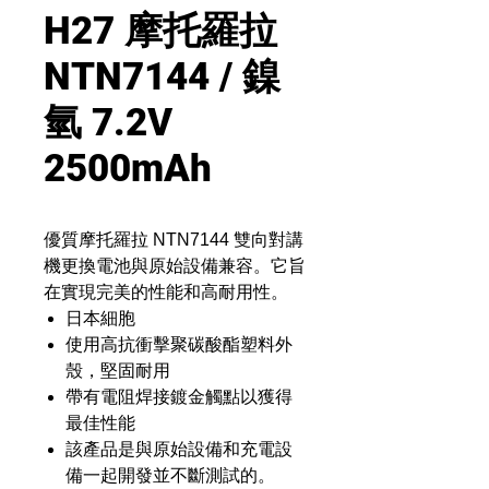
H27 摩托羅拉
NTN7144 / 鎳
氫 7.2V
2500mAh
優質摩托羅拉 NTN7144 雙向對講
機更換電池與原始設備兼容。它旨
在實現完美的性能和高耐用性。
日本細胞
使用高抗衝擊聚碳酸酯塑料外
殼，堅固耐用
帶有電阻焊接鍍金觸點以獲得
最佳性能
該產品是與原始設備和充電設
備一起開發並不斷測試的。