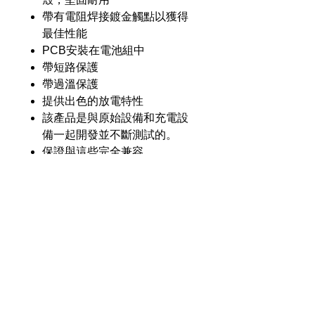
帶有電阻焊接鍍金觸點以獲得
最佳性能
PCB安裝在電池組中
帶短路保護
帶過溫保護
提供出色的放電特性
該產品是與原始設備和充電設
備一起開發並不斷測試的。
保證與這些完全兼容。
使用的所有組件的規格均達到
或超過原始設備的規格。
產品介紹
GL
GLM-6308-Li25
零件
號
奇力新能源科技股份
有限公司