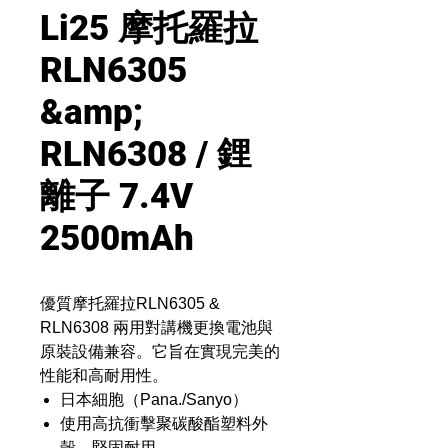
Li25 摩托羅拉
RLN6305
&amp;
RLN6308 / 鋰
離子 7.4V
2500mAh
優質摩托羅拉RLN6305 &
RLN6308 兩用對講機更換電池與
原裝設備兼容。它旨在實現完美的
性能和高耐用性。
日本細胞（Pana./Sanyo）
使用高抗衝擊聚碳酸酯塑料外
殼，堅固耐用