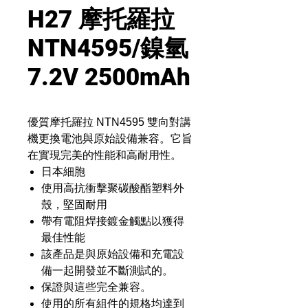
H27 摩托羅拉
NTN4595/鎳氫
7.2V 2500mAh
優質摩托羅拉 NTN4595 雙向對講
機更換電池與原始設備兼容。它旨
在實現完美的性能和高耐用性。
日本細胞
使用高抗衝擊聚碳酸酯塑料外
殼，堅固耐用
帶有電阻焊接鍍金觸點以獲得
最佳性能
該產品是與原始設備和充電設
備一起開發並不斷測試的。
保證與這些完全兼容。
使用的所有組件的規格均達到