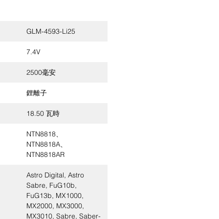
GLM-4593-Li25
7.4V
2500毫安
鋰離子
18.50 瓦時
NTN8818、
NTN8818A、
NTN8818AR
Astro Digital, Astro
Sabre, FuG10b,
FuG13b, MX1000,
MX2000, MX3000,
MX3010, Sabre, Saber-