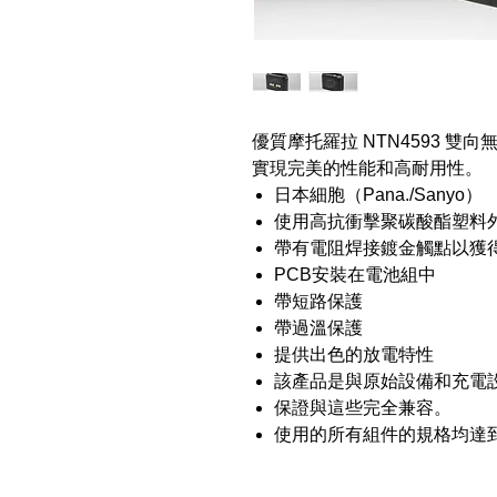
優質摩托羅拉 NTN4593 
實現完美的性能和高耐用性。
日本細胞（Pana./Sanyo）
使用高抗衝擊聚碳酸酯塑料
帶有電阻焊接鍍金觸點以獲
PCB安裝在電池組中
帶短路保護
帶過溫保護
提供出色的放電特性
該產品是與原始設備和充電
保證與這些完全兼容。
使用的所有組件的規格均達