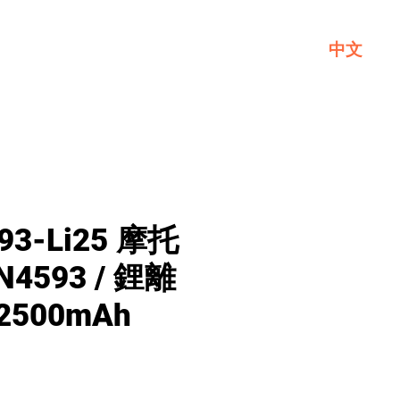
中文
一般
關於GL
聯繫我們
93-Li25 摩托
4593 / 鋰離
 2500mAh