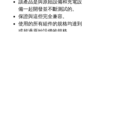
該產品是與原始設備和充電設
備一起開發並不斷測試的。
保證與這些完全兼容。
使用的所有組件的規格均達到
或超過原始設備的規格。
產品介紹
GL
GLM-4071-H15Y-LSD
零件
號
奇力新能源科技股份
有限公司
23553 台灣新北市中和區建一路176號17樓
電壓
7.2V
之3
（遠東世紀廣場G座）
額定
1650毫安
電話：+886-2-8227-1989 #193 傳真：
容量
+886-2-8227-1996
化學
鎳氫
© 2021 奇力新能源科技股份有限公司
版權所有。
瓦時
11.88 瓦時