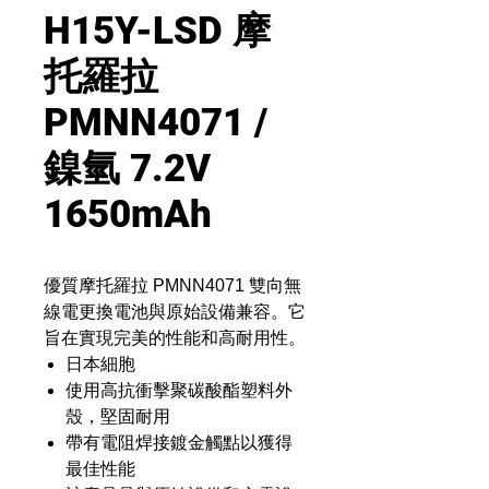
H15Y-LSD 摩
托羅拉
PMNN4071 /
鎳氫 7.2V
1650mAh
優質摩托羅拉 PMNN4071 雙向無
線電更換電池與原始設備兼容。它
旨在實現完美的性能和高耐用性。
日本細胞
使用高抗衝擊聚碳酸酯塑料外
殼，堅固耐用
帶有電阻焊接鍍金觸點以獲得
最佳性能