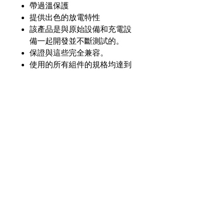
帶過溫保護
提供出色的放電特性
該產品是與原始設備和充電設
備一起開發並不斷測試的。
保證與這些完全兼容。
使用的所有組件的規格均達到
或超過原始設備的規格。
產品介紹
GL
GLM-4024-Li20
零件
號
奇力新能源科技股份
有限公司
23553 台灣新北市中和區建一路176號17樓
電壓
7.4V
之3
（遠東世紀廣場G座）
額定
2000毫安
電話：+886-2-8227-1989 #193 傳真：
容量
+886-2-8227-1996