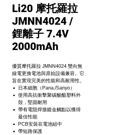
Li20 摩托羅拉
JMNN4024 /
鋰離子 7.4V
2000mAh
優質摩托羅拉 JMNN4024 雙向無
線電更換電池與原始設備兼容。它
旨在實現完美的性能和高耐用性。
日本細胞（Pana./Sanyo）
使用高抗衝擊聚碳酸酯塑料外
殼，堅固耐用
帶有電阻焊接鍍金觸點以獲得
最佳性能
PCB安裝在電池組中
帶短路保護