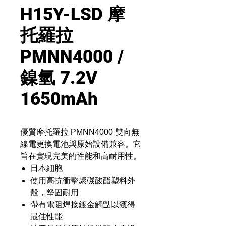
H15Y-LSD 摩
托羅拉
PMNN4000 /
鎳氫 7.2V
1650mAh
優質摩托羅拉 PMNN4000 雙向無
線電更換電池與原始設備兼容。它
旨在實現完美的性能和高耐用性。
日本細胞
使用高抗衝擊聚碳酸酯塑料外
殼，堅固耐用
帶有電阻焊接鍍金觸點以獲得
最佳性能