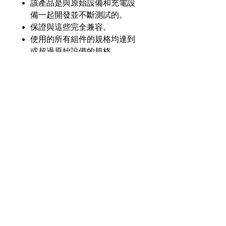
該產品是與原始設備和充電設
備一起開發並不斷測試的。
保證與這些完全兼容。
使用的所有組件的規格均達到
或超過原始設備的規格。
產品介紹
GL
GLM-4000-H15Y-LSD
零件
號
奇力新能源科技股份
有限公司
23553 台灣新北市中和區建一路176號17樓
電壓
7.2V
之3
（遠東世紀廣場G座）
額定
1650毫安
電話：+886-2-8227-1989 #193 傳真：
容量
+886-2-8227-1996
化學
鎳氫
© 2021 奇力新能源科技股份有限公司
版權所有。
瓦時
14.40 瓦時