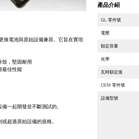
產品介紹
GL 零件號
電壓
無線電更換電池與原始設備兼容。它旨在實現
額定容量
化學
外殼，堅固耐用
得最佳性能
瓦時額定值
OEM 零件號
設備型號
設備一起開發並不斷測試的。
到或超過原始設備的規格。