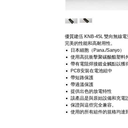
優質建伍 KNB-45L 雙向
完美的性能和高耐用性。
日本細胞（Pana./Sanyo）
使用高抗衝擊聚碳酸酯塑料
帶有電阻焊接鍍金觸點以獲
PCB安裝在電池組中
帶短路保護
帶過溫保護
提供出色的放電特性
該產品是與原始設備和充電
保證與這些完全兼容。
使用的所有組件的規格均達