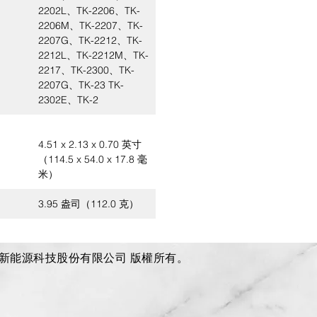
2202L、TK-2206、TK-
2206M、TK-2207、TK-
2207G、TK-2212、TK-
2212L、TK-2212M、TK-
2217、TK-2300、TK-
2207G、TK-23 TK-
2302E、TK-2
4.51 x 2.13 x 0.70 英寸
（114.5 x 54.0 x 17.8 毫
米）
3.95 盎司（112.0 克）
 奇力新能源科技股份有限公司 版權所有。