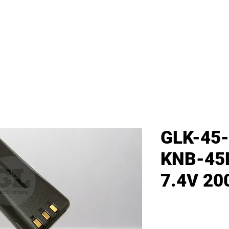
首頁
新網頁
GL產品
產品分類
GLK-45
KNB-45
7.4V 2