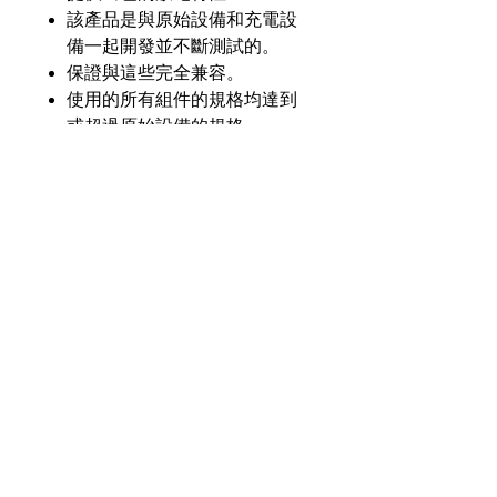
該產品是與原始設備和充電設
備一起開發並不斷測試的。
保證與這些完全兼容。
使用的所有組件的規格均達到
或超過原始設備的規格。
產品介紹
GL
GLK-32-Li25
零件
號
奇力新能源科技股份
有限公司
23553 台灣新北市中和區建一路176號17樓
電壓
7.4V
之3
（遠東世紀廣場G座）
額定
2500毫安
電話：+886-2-8227-1989 #193 傳真：
容量
+886-2-8227-1996
化學
鋰離子
© 2021 奇力新能源科技股份有限公司