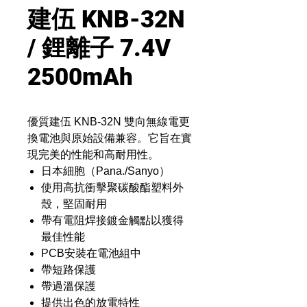
建伍 KNB-32N
/ 鋰離子 7.4V
2500mAh
優質建伍 KNB-32N 雙向無線電更
換電池與原始設備兼容。它旨在實
現完美的性能和高耐用性。
日本細胞（Pana./Sanyo）
使用高抗衝擊聚碳酸酯塑料外
殼，堅固耐用
帶有電阻焊接鍍金觸點以獲得
最佳性能
PCB安裝在電池組中
帶短路保護
帶過溫保護
提供出色的放電特性