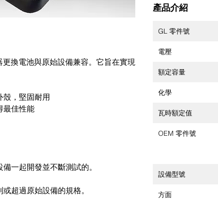
產品介紹
GL 零件號
電壓
條碼掃描器更換電池與原始設備兼容。它旨在實現
額定容量
化學
外殼，堅固耐用
得最佳性能
瓦時額定值
OEM 零件號
設備一起開發並不斷測試的。
設備型號
到或超過原始設備的規格。
方面