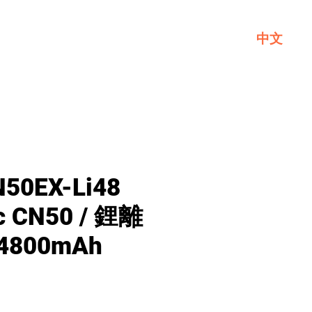
中文
一般
關於GL
聯繫我們
N50EX-Li48
c CN50 / 鋰離
 4800mAh