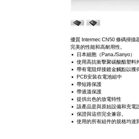
優質 Intermec CN50 
完美的性能和高耐用性。
日本細胞（Pana./Sanyo）
使用高抗衝擊聚碳酸酯塑料
帶有電阻焊接鍍金觸點以獲
PCB安裝在電池組中
帶短路保護
帶過溫保護
提供出色的放電特性
該產品是與原始設備和充電
保證與這些完全兼容。
使用的所有組件的規格均達