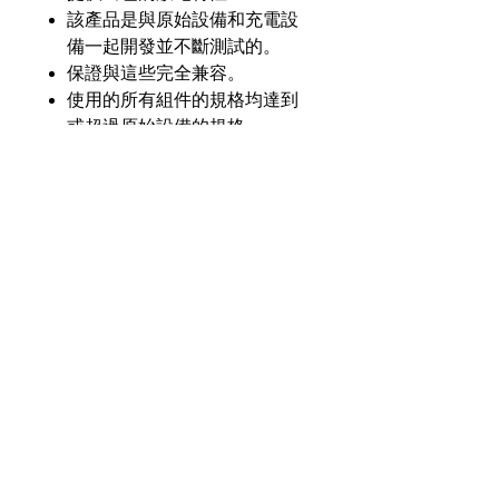
該產品是與原始設備和充電設
備一起開發並不斷測試的。
保證與這些完全兼容。
使用的所有組件的規格均達到
或超過原始設備的規格。
產品介紹
GL
GLIN-CN3EX-Li50
零件
號
奇力新能源科技股份
有限公司
23553 台灣新北市中和區建一路176號17樓
電壓
3.7V
之3
（遠東世紀廣場G座）
額定
5000毫安
電話：+886-2-8227-1989 #193 傳真：
容量
+886-2-8227-1996
化學
鋰離子
© 2021 奇力新能源科技股份有限公司