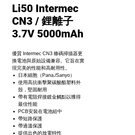
Li50 Intermec
CN3 / 鋰離子
3.7V 5000mAh
優質 Intermec CN3 條碼掃描器更
換電池與原始設備兼容。它旨在實
現完美的性能和高耐用性。
日本細胞（Pana./Sanyo）
使用高抗衝擊聚碳酸酯塑料外
殼，堅固耐用
帶有電阻焊接鍍金觸點以獲得
最佳性能
PCB安裝在電池組中
帶短路保護
帶過溫保護
提供出色的放電特性