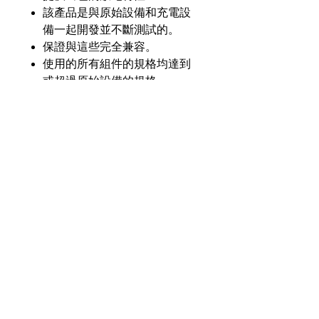
該產品是與原始設備和充電設
備一起開發並不斷測試的。
保證與這些完全兼容。
使用的所有組件的規格均達到
或超過原始設備的規格。
產品介紹
GL
GLIN-CK60-Li25
零件
號
奇力新能源科技股份
有限公司
23553 台灣新北市中和區建一路176號17樓
電壓
7.4V
之3
（遠東世紀廣場G座）
額定
2500毫安
電話：+886-2-8227-1989 #193 傳真：
容量
+886-2-8227-1996
化學
鋰離子
© 2021 奇力新能源科技股份有限公司