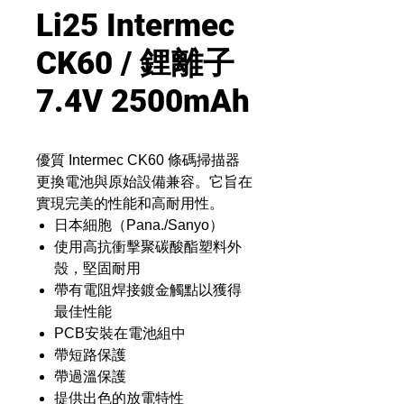
Li25 Intermec
CK60 / 鋰離子
7.4V 2500mAh
優質 Intermec CK60 條碼掃描器
更換電池與原始設備兼容。它旨在
實現完美的性能和高耐用性。
日本細胞（Pana./Sanyo）
使用高抗衝擊聚碳酸酯塑料外
殼，堅固耐用
帶有電阻焊接鍍金觸點以獲得
最佳性能
PCB安裝在電池組中
帶短路保護
帶過溫保護
提供出色的放電特性