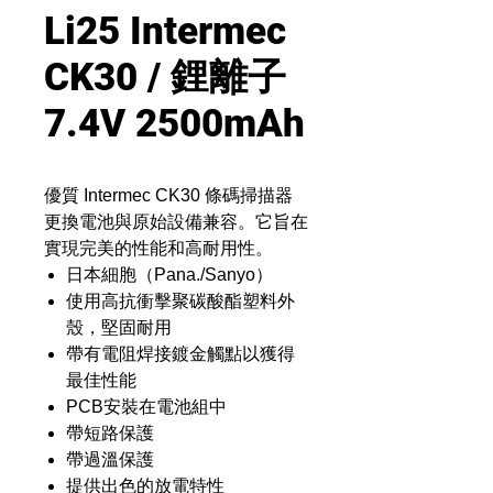
Li25 Intermec
CK30 / 鋰離子
7.4V 2500mAh
優質 Intermec CK30 條碼掃描器
更換電池與原始設備兼容。它旨在
實現完美的性能和高耐用性。
日本細胞（Pana./Sanyo）
使用高抗衝擊聚碳酸酯塑料外
殼，堅固耐用
帶有電阻焊接鍍金觸點以獲得
最佳性能
PCB安裝在電池組中
帶短路保護
帶過溫保護
提供出色的放電特性