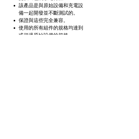
該產品是與原始設備和充電設
備一起開發並不斷測試的。
保證與這些完全兼容。
使用的所有組件的規格均達到
或超過原始設備的規格。
產品介紹
GL
GLIN-CK30-Li25
零件
號
奇力新能源科技股份
有限公司
23553 台灣新北市中和區建一路176號17樓
電壓
7.4V
之3
（遠東世紀廣場G座）
額定
2500毫安
電話：+886-2-8227-1989 #193 傳真：
容量
+886-2-8227-1996
化學
鋰離子
© 2021 奇力新能源科技股份有限公司