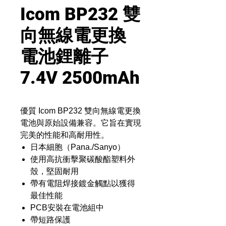
Icom BP232 雙
向無線電更換
電池鋰離子
7.4V 2500mAh
優質 Icom BP232 雙向無線電更換
電池與原始設備兼容。它旨在實現
完美的性能和高耐用性。
日本細胞（Pana./Sanyo）
使用高抗衝擊聚碳酸酯塑料外
殼，堅固耐用
帶有電阻焊接鍍金觸點以獲得
最佳性能
PCB安裝在電池組中
帶短路保護