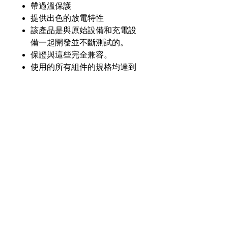
帶過溫保護
提供出色的放電特性
該產品是與原始設備和充電設
備一起開發並不斷測試的。
保證與這些完全兼容。
使用的所有組件的規格均達到
或超過原始設備的規格。
產品介紹
GL
GLIC-232-Li25
零件
號
奇力新能源科技股份
有限公司
23553 台灣新北市中和區建一路176號17樓
電壓
7.4V
之3
（遠東世紀廣場G座）
額定
2500毫安
電話：+886-2-8227-1989 #193 傳真：
容量
+886-2-8227-1996