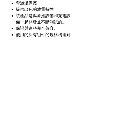
帶過溫保護
提供出色的放電特性
該產品是與原始設備和充電設
備一起開發並不斷測試的。
保證與這些完全兼容。
使用的所有組件的規格均達到
或超過原始設備的規格。
產品介紹
GL
GLCC-NUR8010-Li20
零件
號
奇力新能源科技股份
有限公司
23553 台灣新北市中和區建一路176號17樓
電壓
7.4V
之3
（遠東世紀廣場G座）
額定
2000毫安
電話：+886-2-8227-1989 #193 傳真：
容量
+886-2-8227-1996