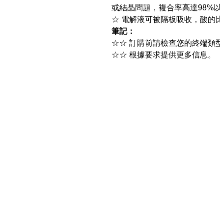
或結晶問題，複合率高達98%
☆ 電解液可被隔板吸收，酸的比重
筆記：
☆☆ 訂購前請檢查您的終端類
☆☆ 根據要求提供更多信息。