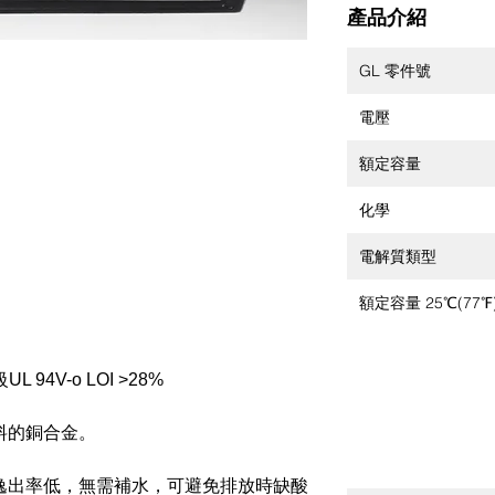
產品介紹
GL 零件號
電壓
額定容量
化學
電解質類型
額定容量 25℃(77℉
94V-o LOI >28%
料的銅合金。
逸出率低，無需補水，可避免排放時缺酸