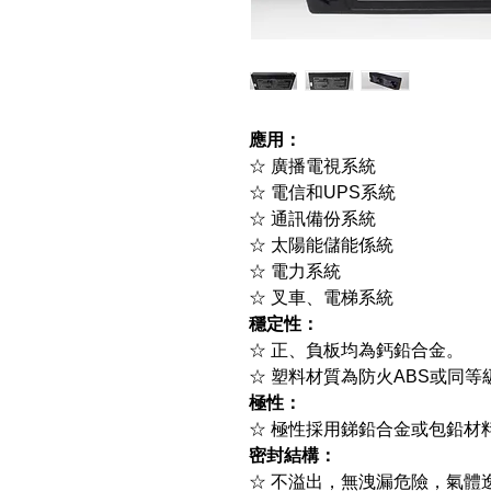
應用：
☆ 廣播電視系統
☆ 電信和UPS系統
☆ 通訊備份系統
☆ 太陽能儲能係統
☆ 電力系統
☆ 叉車、電梯系統
穩定性：
☆ 正、負板均為鈣鉛合金。
☆ 塑料材質為防火ABS或同等級UL 
極性：
☆ 極性採用銻鉛合金或包鉛材
密封結構：
☆ 不溢出，無洩漏危險，氣體