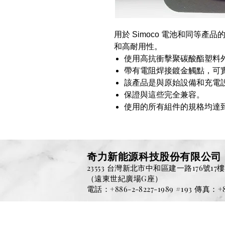
用於 Simoco 電池和同等
和高耐用性。
使用高抗衝擊聚碳酸酯塑料
帶有電阻焊接鍍金觸點，可
該產品是與原始設備和充電
保證與這些完全兼容。
使用的所有組件的規格均達
奇力新能源科技股份
有限公司
23553 台灣新北市中和區建一路176號17樓
（遠東世紀廣場G座）
電話：+886-2-8227-1989 #193 傳真：+88