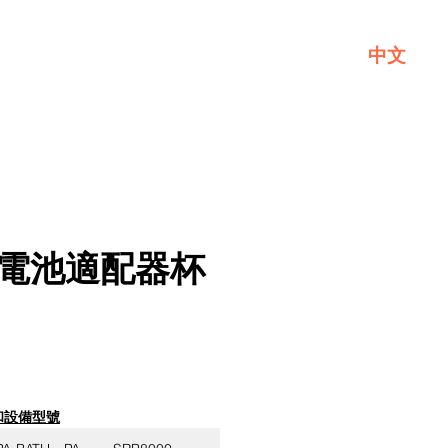
中文
一般
關於GL
聯繫我們
o 電池適配器杯
和設備型號