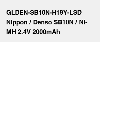
GLDEN-SB10N-H19Y-LSD
Nippon / Denso SB10N / Ni-
MH 2.4V 2000mAh
奇力新能源科技股份
有限公司
23553 台灣新北市中和區建一路176號17樓
之3
（遠東世紀廣場G座）
電話：+886-2-8227-1989 #193 傳真：
+886-2-8227-1996